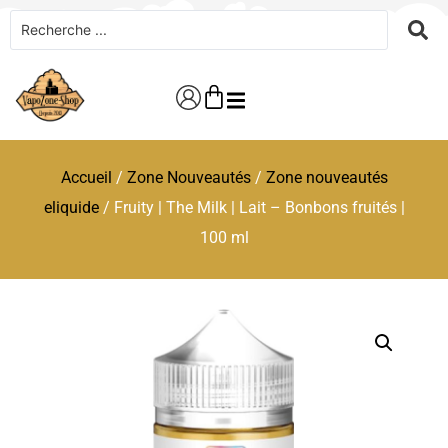
Accueil
/
Zone Nouveautés
/
Zone nouveautés
eliquide
/ Fruity | The Milk | Lait – Bonbons fruités |
100 ml