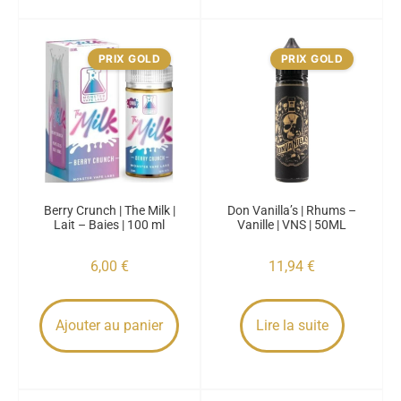
PRIX GOLD
PRIX GOLD
Berry Crunch | The Milk |
Don Vanilla’s | Rhums –
Lait – Baies | 100 ml
Vanille | VNS | 50ML
6,00
€
11,94
€
Ajouter au panier
Lire la suite