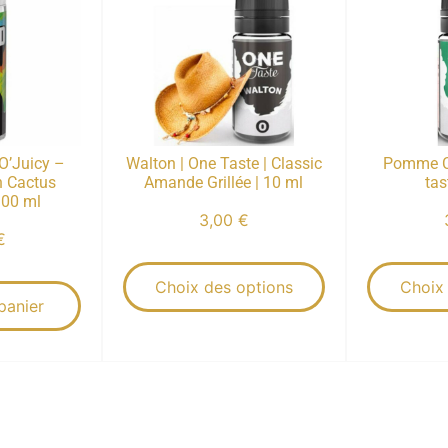
 O’Juicy –
Walton | One Taste | Classic
Pomme C
on Cactus
Amande Grillée | 10 ml
tas
100 ml
3,00
€
€
Choix des options
Choix
panier