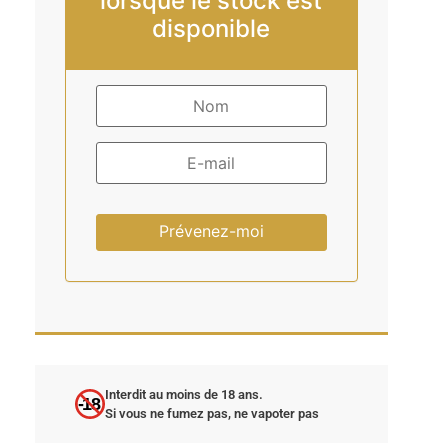
lorsque le stock est
disponible
Prévenez-moi
Interdit au moins de 18 ans.
-18
Si vous ne fumez pas, ne vapoter pas