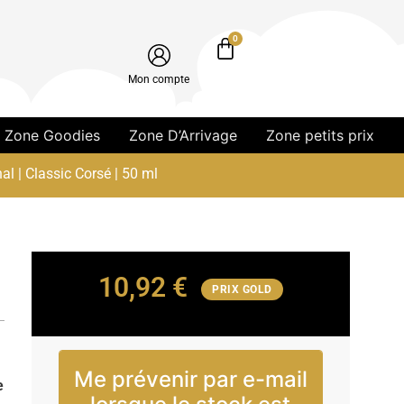
0
Mon compte
Zone Goodies
Zone D’Arrivage
Zone petits prix
al | Classic Corsé | 50 ml
10,92
€
PRIX GOLD
Me prévenir par e-mail
e