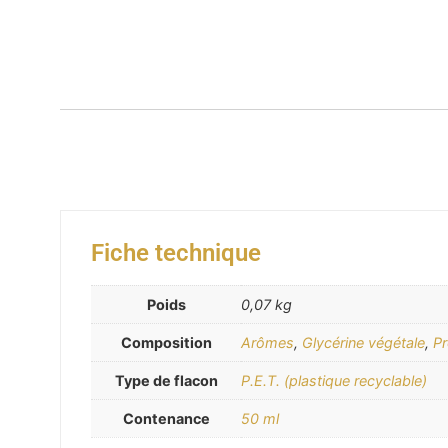
Fiche technique
Poids
0,07 kg
Composition
Arômes
,
Glycérine végétale
,
Pr
Type de flacon
P.E.T. (plastique recyclable)
Contenance
50 ml