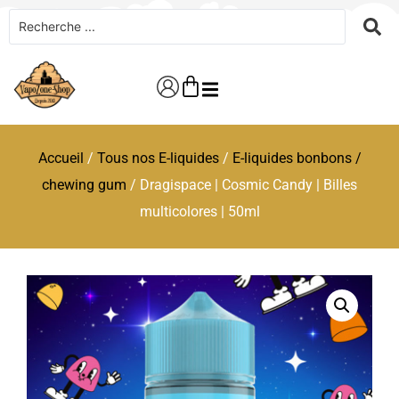
Accueil
/
Tous nos E-liquides
/
E-liquides bonbons /
chewing gum
/ Dragispace | Cosmic Candy | Billes
multicolores | 50ml