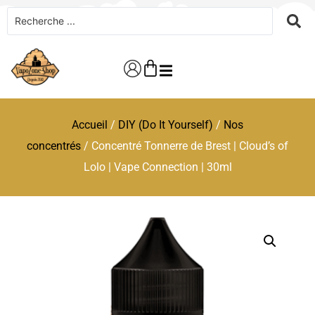
Accueil
/
DIY (Do It Yourself)
/
Nos
concentrés
/ Concentré Tonnerre de Brest | Cloud’s of
Lolo | Vape Connection | 30ml