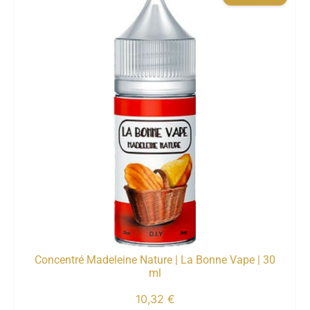
Concentré Madeleine Nature | La Bonne Vape | 30
ml
10,32
€