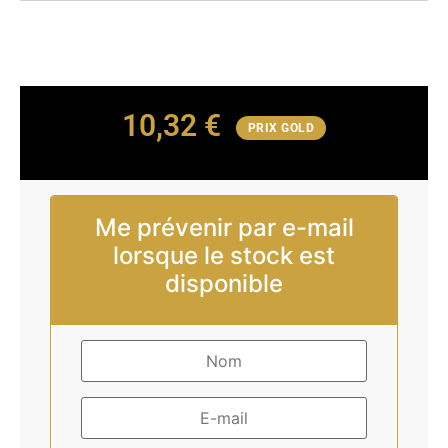
10,32
€
PRIX GOLD
Me prévenir par e-mail
lorsque le stock est
disponible