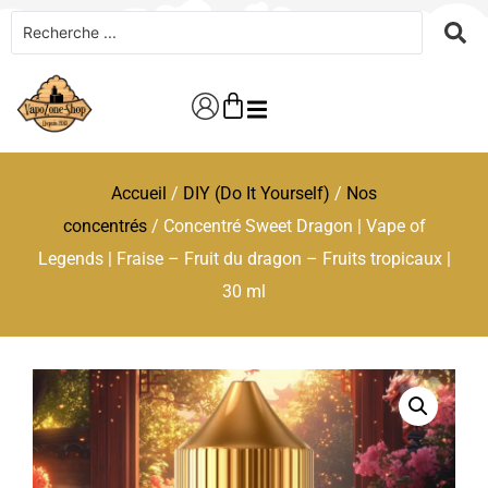
Accueil
/
DIY (Do It Yourself)
/
Nos
concentrés
/ Concentré Sweet Dragon | Vape of
Legends | Fraise – Fruit du dragon – Fruits tropicaux |
30 ml