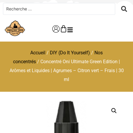
Accueil
/
DIY (Do It Yourself)
/
Nos
concentrés
/ Concentré Oni Ultimate Green Edition |
Arômes et Liquides | Agrumes – Citron vert – Frais | 30
ml