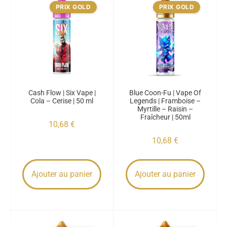
PRIX GOLD
PRIX GOLD
Cash Flow | Six Vape |
Blue Coon-Fu | Vape Of
Cola – Cerise | 50 ml
Legends | Framboise –
Myrtille – Raisin –
Fraîcheur | 50ml
10,68
€
10,68
€
Ajouter au panier
Ajouter au panier