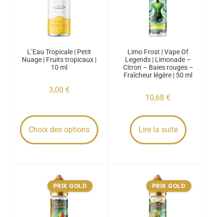
L’Eau Tropicale | Petit
Limo Frost | Vape Of
Nuage | Fruits tropicaux |
Legends | Limonade –
10 ml
Citron – Baies rouges –
Fraîcheur légère | 50 ml
3,00
€
10,68
€
Choix des options
Lire la suite
PRIX GOLD
PRIX GOLD