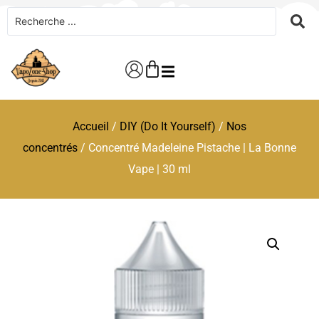
Accueil
/
DIY (Do It Yourself)
/
Nos
concentrés
/ Concentré Madeleine Pistache | La Bonne
Vape | 30 ml