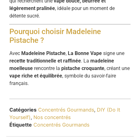
qui recherchent une
vape douce, beurrée et
légèrement pralinée
, idéale pour un moment de
détente sucré.
Pourquoi choisir Madeleine
Pistache ?
Avec
Madeleine Pistache
,
La Bonne Vape
signe une
recette traditionnelle et raffinée
. La
madeleine
moelleuse
rencontre la
pistache croquante
, créant une
vape riche et équilibrée
, symbole du savoir-faire
français.
Catégories
Concentrés Gourmands
,
DIY (Do It
Yourself)
,
Nos concentrés
Étiquette
Concentrés Gourmands