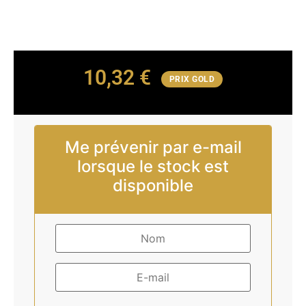
10,32
€
PRIX GOLD
Me prévenir par e-mail
lorsque le stock est
disponible