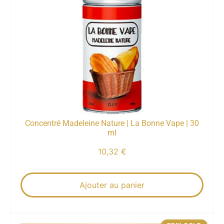
Concentré Madeleine Nature | La Bonne Vape | 30
ml
10,32
€
Ajouter au panier