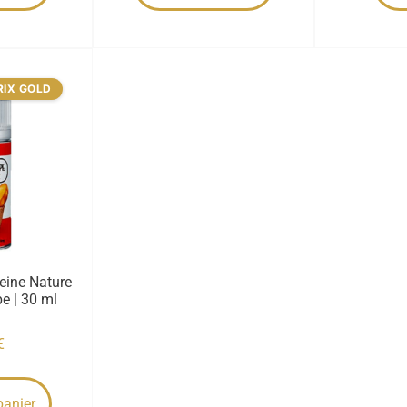
RIX GOLD
eine Nature
e | 30 ml
€
panier