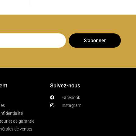
S'abonner
ient
Suivez-nous
Facebook
les
Instagram
nfidentialité
etour et de garantie
nérales de ventes