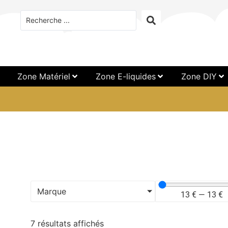
Zone Matériel
Zone E-liquides
Zone DIY
Marque
13
€
—
13
€
7 résultats affichés