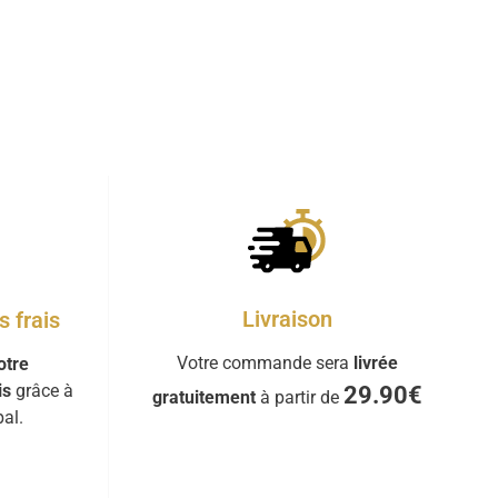
Livraison
 frais
Votre commande sera
livrée
otre
is
grâce à
29.90€
gratuitement
à partir de
al.