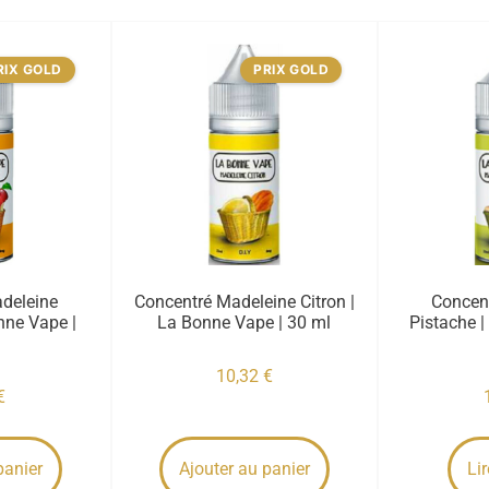
RIX GOLD
PRIX GOLD
deleine
Concentré Madeleine Citron |
Concen
ne Vape |
La Bonne Vape | 30 ml
Pistache |
10,32
€
€
panier
Ajouter au panier
Lir