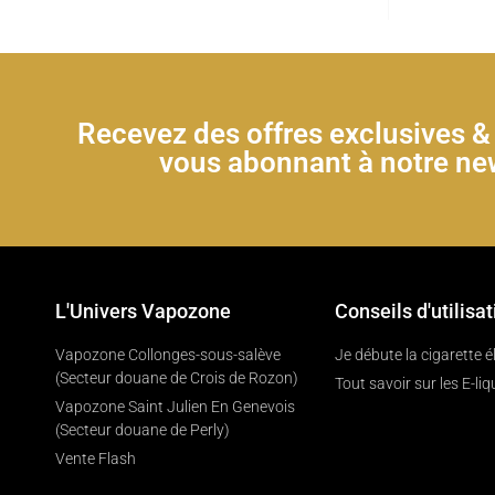
Recevez des offres exclusives 
vous abonnant à notre new
L'Univers Vapozone
Conseils d'utilisat
Vapozone Collonges-sous-salève
Je débute la cigarette 
(Secteur douane de Crois de Rozon)
Tout savoir sur les E-liq
Vapozone Saint Julien En Genevois
(Secteur douane de Perly)
Vente Flash