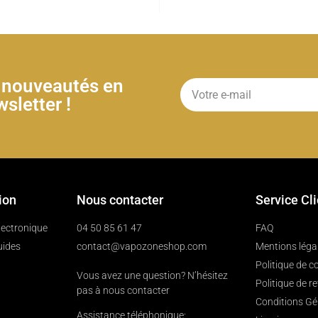
& nouveautés en
sletter !
ion
Nous contacter
Service Cl
électronique
04 50 85 61 47
FAQ
uides
contact@vapozoneshop.com
Mentions léga
Politique de co
Vous avez une question? N’hésitez
Politique de r
pas à nous contacter
Conditions Gé
Assistance téléphonique: