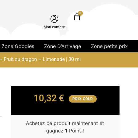
0
Mon compte
Zone Goodies
Zone D’Arrivage
Zone petits prix
– Fruit du dragon – Limonade | 30 ml
10,32
€
PRIX GOLD
Achetez ce produit maintenant et
gagnez
1
Point !