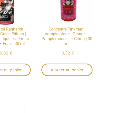
tré Ragnarok
Concentré Pinkman |
 Green Edition |
Vampire Vape | Orange –
Liquides | Fruits
Pamplemousse – Citron | 30
 Frais | 30 ml
ml
10,32
€
10,32
€
er au panier
Ajouter au panier