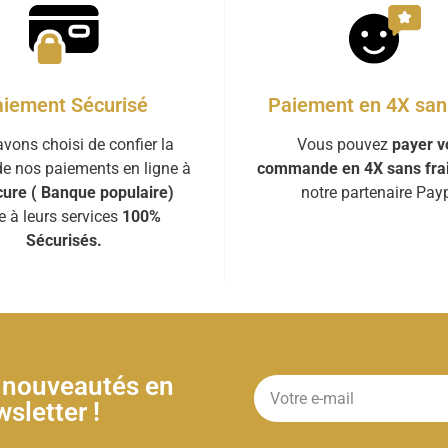
iement Sécurisé
Paiement en 4X sans
vons choisi de confier la
Vous pouvez
payer v
de nos paiements en ligne à
commande en 4X sans fra
ure ( Banque populaire)
notre partenaire Payp
e à leurs services
100%
Sécurisés.
& nouveautés en
sletter !