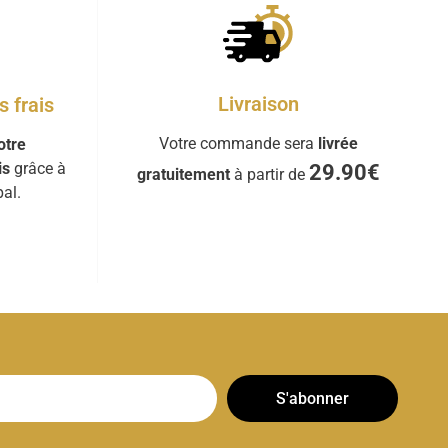
Livraison
 frais
Votre commande sera
livrée
otre
is
grâce à
29.90€
gratuitement
à partir de
al.
S'abonner