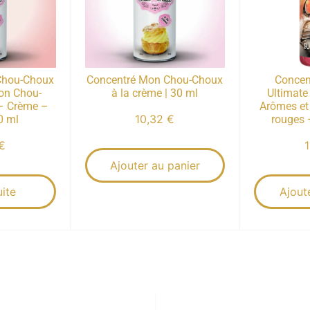
Chou-Choux
Concentré Mon Chou-Choux
Concen
Mon Chou-
à la crème | 30 ml
Ultimate
– Crème –
Arômes et 
10,32
€
0 ml
rouges –
€
Ajouter au panier
uite
Ajout