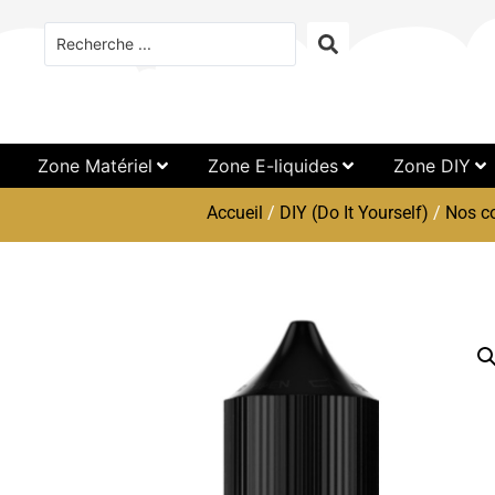
Zone Matériel
Zone E-liquides
Zone DIY
Accueil
/
DIY (Do It Yourself)
/
Nos c