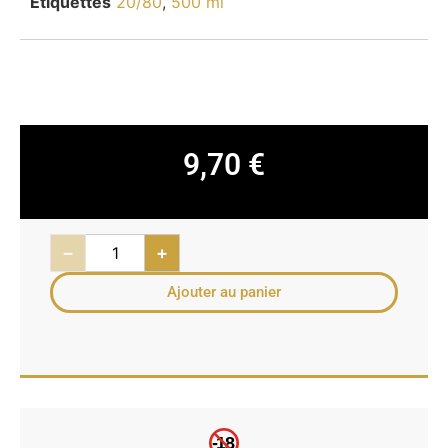
Étiquettes
20/80
,
500 ml
9,70
€
−
+
Ajouter au panier
-18