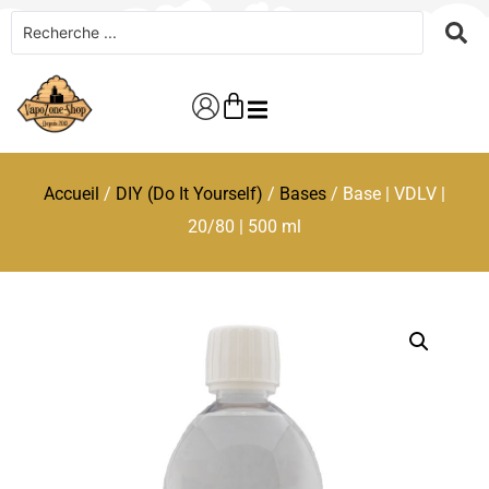
Accueil
/
DIY (Do It Yourself)
/
Bases
/ Base | VDLV |
20/80 | 500 ml