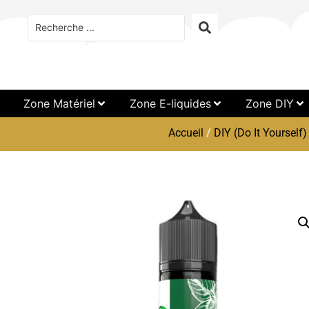
Zone Matériel
Zone E-liquides
Zone DIY
Accueil
/
DIY (Do It Yourself)