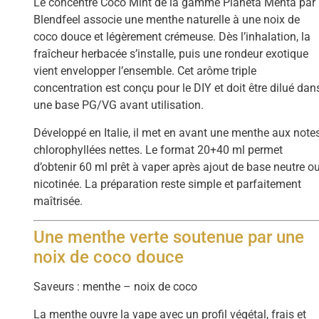
Le concentré Coco Mint de la gamme Pianeta Menta par
Blendfeel associe une menthe naturelle à une noix de
coco douce et légèrement crémeuse. Dès l’inhalation, la
fraîcheur herbacée s’installe, puis une rondeur exotique
vient envelopper l’ensemble. Cet arôme triple
concentration est conçu pour le DIY et doit être dilué dan
une base PG/VG avant utilisation.
Développé en Italie, il met en avant une menthe aux note
chlorophyllées nettes. Le format 20+40 ml permet
d’obtenir 60 ml prêt à vaper après ajout de base neutre o
nicotinée. La préparation reste simple et parfaitement
maîtrisée.
Une menthe verte soutenue par une
noix de coco douce
Saveurs : menthe – noix de coco
La menthe ouvre la vape avec un profil végétal, frais et