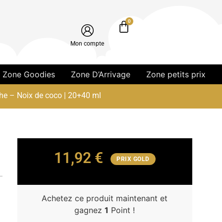
0
Mon compte
Zone Goodies
Zone D’Arrivage
Zone petits prix
he – Noix de coco | 20+40 ml
11,92
€
PRIX GOLD
Achetez ce produit maintenant et
gagnez
1
Point !