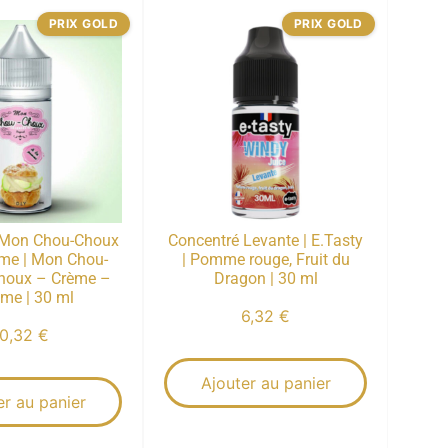
PRIX GOLD
PRIX GOLD
 Mon Chou-Choux
Concentré Levante | E.Tasty
me | Mon Chou-
| Pomme rouge, Fruit du
Choux – Crème –
Dragon | 30 ml
me | 30 ml
6,32
€
10,32
€
Ajouter au panier
er au panier