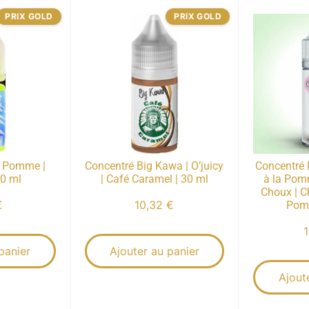
PRIX GOLD
PRIX GOLD
a Pomme |
Concentré Big Kawa | O’juicy
Concentré
10 ml
| Café Caramel | 30 ml
à la Pom
Choux | 
€
10,32
€
Pom
panier
Ajouter au panier
Ajout