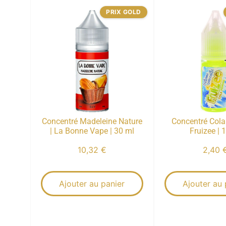
PRIX GOLD
Concentré Madeleine Nature
Concentré Col
| La Bonne Vape | 30 ml
Fruizee | 
10,32
€
2,40
Ajouter au panier
Ajouter au 