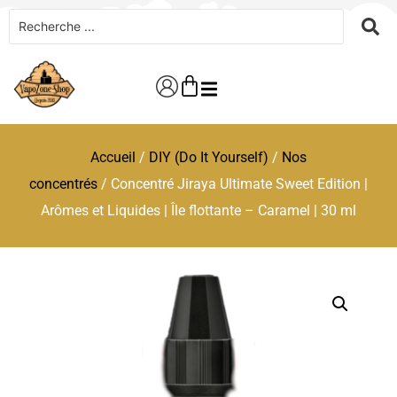
Accueil
/
DIY (Do It Yourself)
/
Nos
concentrés
/ Concentré Jiraya Ultimate Sweet Edition |
Arômes et Liquides | Île flottante – Caramel | 30 ml