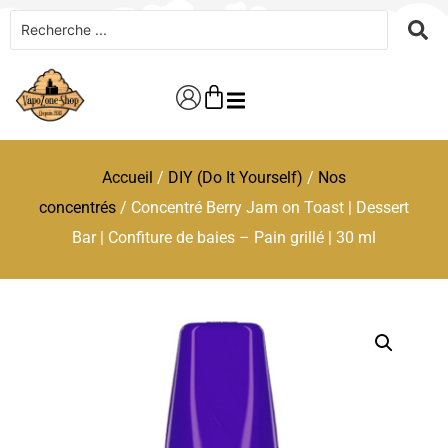
Accueil
/
DIY (Do It Yourself)
/
Nos
concentrés
/ Concentré Berry Jam on Toast | Dessert
Bar | Confiture de baies – Pain grillé | 30 ml