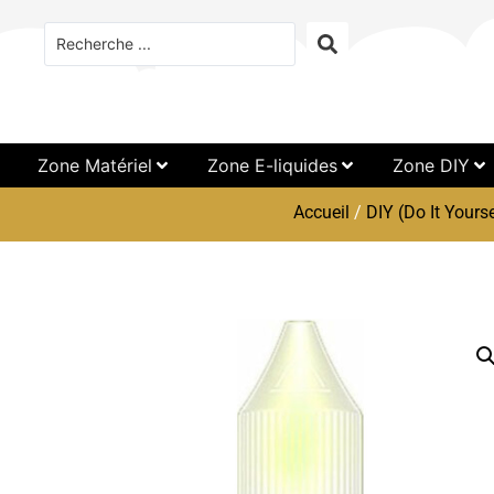
Zone Matériel
Zone E-liquides
Zone DIY
Accueil
/
DIY (Do It Yourse