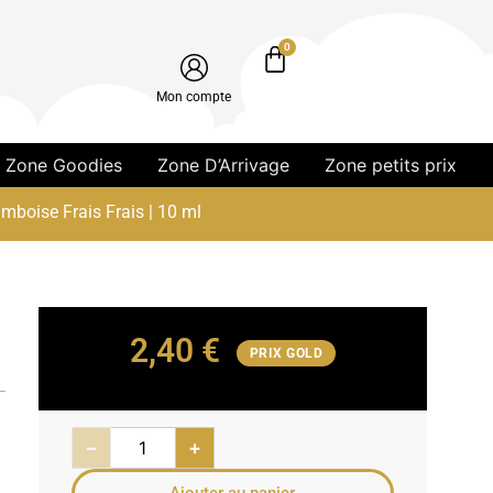
0
Mon compte
Zone Goodies
Zone D’Arrivage
Zone petits prix
amboise Frais Frais | 10 ml
2,40
€
PRIX GOLD
−
+