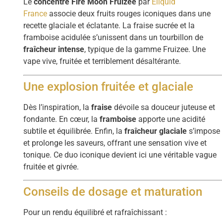
Le
concentré Fire Moon Fruizee
par
Eliquid
France
associe deux fruits rouges iconiques dans une
recette glaciale et éclatante. La fraise sucrée et la
framboise acidulée s’unissent dans un tourbillon de
fraîcheur intense
, typique de la gamme Fruizee. Une
vape vive, fruitée et terriblement désaltérante.
Une explosion fruitée et glaciale
Dès l’inspiration, la
fraise
dévoile sa douceur juteuse et
fondante. En cœur, la
framboise
apporte une acidité
subtile et équilibrée. Enfin, la
fraîcheur glaciale
s’impose
et prolonge les saveurs, offrant une sensation vive et
tonique. Ce duo iconique devient ici une véritable vague
fruitée et givrée.
Conseils de dosage et maturation
Pour un rendu équilibré et rafraîchissant :