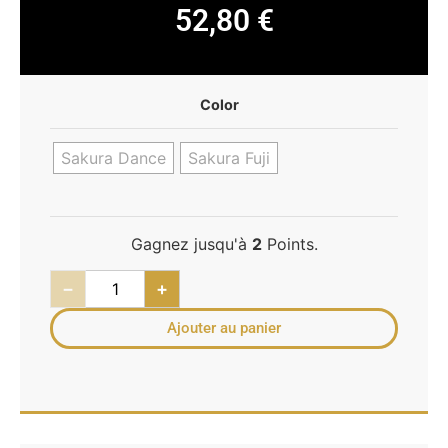
52,80
€
Color
Sakura Dance
Sakura Fuji
Gagnez jusqu'à
2
Points.
−
+
Ajouter au panier