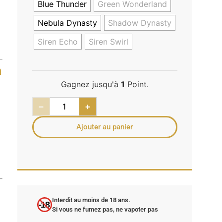
Blue Thunder
Green Wonderland
Nebula Dynasty
Shadow Dynasty
Siren Echo
Siren Swirl
n
Gagnez jusqu'à
1
Point.
−
+
Ajouter au panier
Interdit au moins de 18 ans.
-18
Si vous ne fumez pas, ne vapoter pas