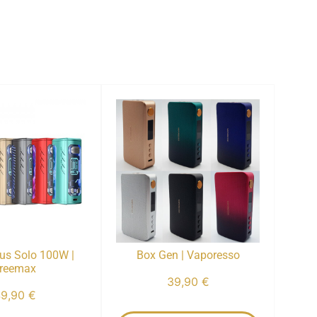
us Solo 100W |
Box Gen | Vaporesso
reemax
39,90
€
49,90
€