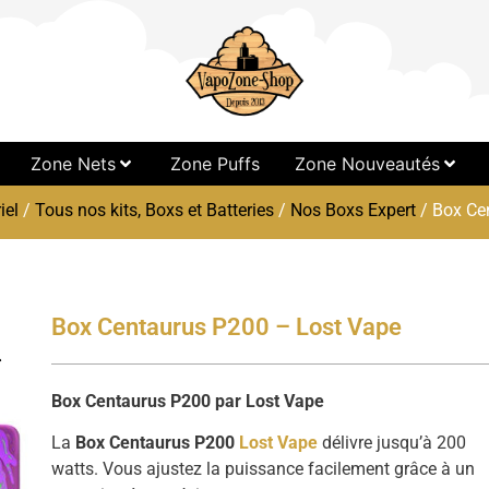
Zone Nets
Zone Puffs
Zone Nouveautés
iel
/
Tous nos kits, Boxs et Batteries
/
Nos Boxs Expert
/ Box Ce
Box Centaurus P200 – Lost Vape
Box Centaurus P200 par Lost Vape
La
Box Centaurus P200
Lost Vape
délivre jusqu’à 200
watts. Vous ajustez la puissance facilement grâce à un