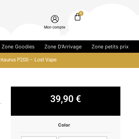
0
Mon compte
Zone Goodies
Zone D’Arrivage
Zone petits prix
ntaurus P200 – Lost Vape
39,90
€
Color