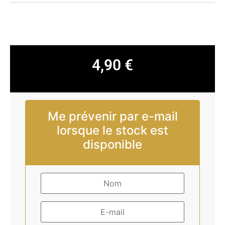
4,90
€
Me prévenir par e-mail
lorsque le stock est
disponible