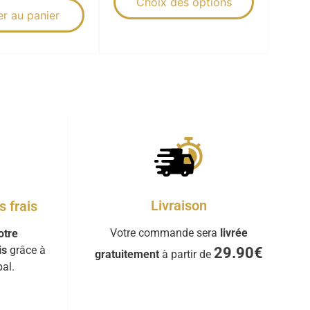
Choix des options
er au panier
Livraison
 frais
Votre commande sera
livrée
otre
is
grâce à
29.90€
gratuitement
à partir de
al.