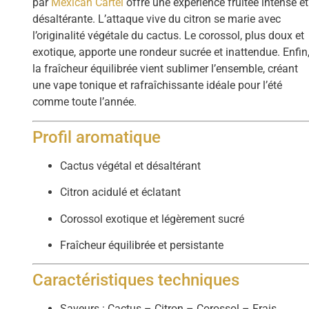
par
Mexican Cartel
offre une expérience fruitée intense et
désaltérante. L’attaque vive du citron se marie avec
l’originalité végétale du cactus. Le corossol, plus doux et
exotique, apporte une rondeur sucrée et inattendue. Enfin
la fraîcheur équilibrée vient sublimer l’ensemble, créant
une vape tonique et rafraîchissante idéale pour l’été
comme toute l’année.
Profil aromatique
Cactus végétal et désaltérant
Citron acidulé et éclatant
Corossol exotique et légèrement sucré
Fraîcheur équilibrée et persistante
Caractéristiques techniques
Saveurs : Cactus – Citron – Corossol – Frais