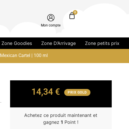
0
Mon compte
Zone Goodies
Zone D’Arrivage
Zone petits prix
 Mexican Cartel | 100 ml
14,34
€
PRIX GOLD
Achetez ce produit maintenant et
gagnez
1
Point !