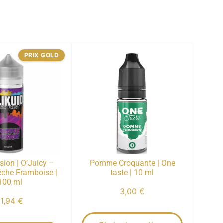
PRIX GOLD
sion | O’Juicy –
Pomme Croquante | One
Pêche Framboise |
taste | 10 ml
100 ml
3,00
€
11,94
€