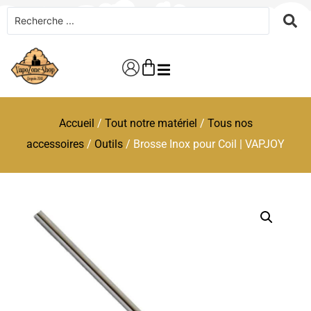
Accueil
/
Tout notre matériel
/
Tous nos
accessoires
/
Outils
/ Brosse Inox pour Coil | VAPJOY