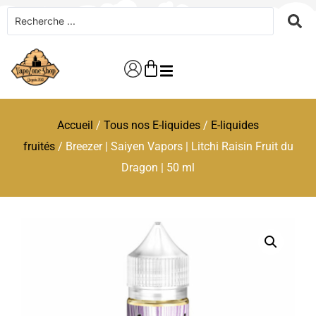
Accueil
/
Tous nos E-liquides
/
E-liquides
fruités
/ Breezer | Saiyen Vapors | Litchi Raisin Fruit du
Dragon | 50 ml