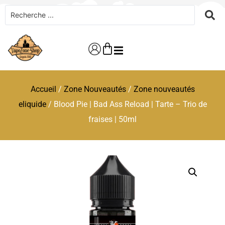
Accueil
/
Zone Nouveautés
/
Zone nouveautés
eliquide
/ Blood Pie | Bad Ass Reload | Tarte – Trio de
fraises | 50ml