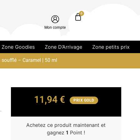
0
Mon compte
Zone Goodies
Zone D’Arrivage
Zone petits prix
 soufflé – Caramel | 50 ml
11,94
€
PRIX GOLD
Achetez ce produit maintenant et
gagnez
1
Point !