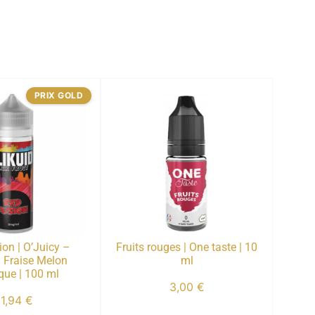
PRIX GOLD
on | O’Juicy –
Fruits rouges | One taste | 10
 | Fraise Melon
ml
que | 100 ml
3,00
€
11,94
€