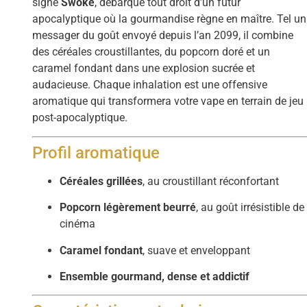
signé
Swoke
, débarque tout droit d’un futur
apocalyptique où la gourmandise règne en maître. Tel un
messager du goût envoyé depuis l’an 2099, il combine
des céréales croustillantes, du popcorn doré et un
caramel fondant dans une explosion sucrée et
audacieuse. Chaque inhalation est une offensive
aromatique qui transformera votre vape en terrain de jeu
post-apocalyptique.
Profil aromatique
Céréales grillées
, au croustillant réconfortant
Popcorn légèrement beurré
, au goût irrésistible de
cinéma
Caramel fondant
, suave et enveloppant
Ensemble gourmand, dense et addictif