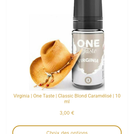
Virginia | One Taste | Classic Blond Caramélisé | 10
ml
3,00
€
Choix des options