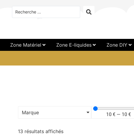
Zone Matériel
Zone E-liquides
Zone DIY
Marque
10
€
—
10
€
13 résultats affichés