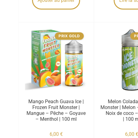
Ajouter au panier
Lire la s
PRIX GOLD
P
Mango Peach Guava Ice |
Melon Colada 
Frozen Fruit Monster |
Monster | Melon
Mangue – Pêche – Goyave
Noix de coco 
– Menthol | 100 ml
| 100 
6,00
€
6,00