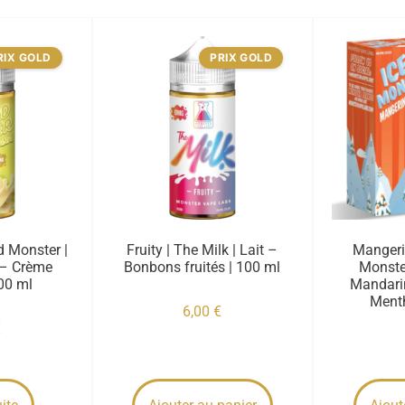
RIX GOLD
PRIX GOLD
d Monster |
Fruity | The Milk | Lait –
Mangeri
– Crème
Bonbons fruités | 100 ml
Monste
100 ml
Mandari
Menth
6,00
€
€