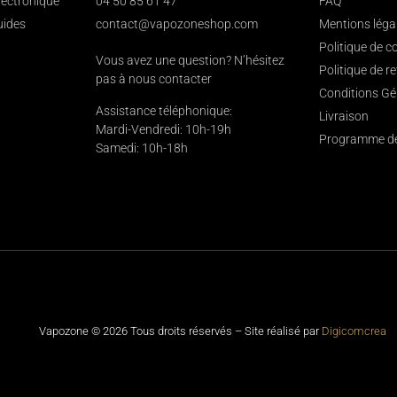
électronique
04 50 85 61 47
FAQ
uides
contact@vapozoneshop.com
Mentions léga
Politique de co
Vous avez une question? N’hésitez
Politique de r
pas à nous contacter
Conditions Gé
Assistance téléphonique:
Livraison
Mardi-Vendredi: 10h-19h
Programme de 
Samedi: 10h-18h
Vapozone © 2026 Tous droits réservés – Site réalisé par
Digicomcrea