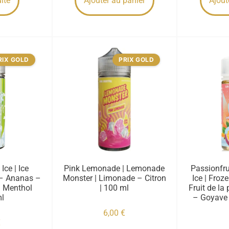
uite
Ajouter au panier
Ajout
RIX GOLD
PRIX GOLD
Ice | Ice
Pink Lemonade | Lemonade
Passionfr
 – Ananas –
Monster | Limonade – Citron
Ice | Froz
– Menthol
| 100 ml
Fruit de la
ml
– Goyave 
6,00
€
€