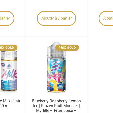
panier
Ajouter au panier
Ajout
RIX GOLD
PRIX GOLD
 Milk | Lait
Blueberry Raspberry Lemon
100 ml
Ice | Frozen Fruit Monster |
Myrtille – Framboise –