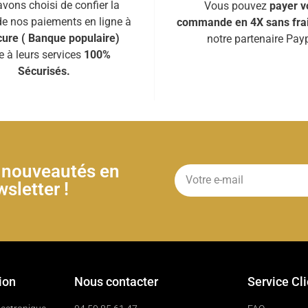
vons choisi de confier la
Vous pouvez
payer v
de nos paiements en ligne à
commande en 4X sans fra
ure ( Banque populaire)
notre partenaire Payp
e à leurs services
100%
Sécurisés.
& nouveautés en
sletter !
ion
Nous contacter
Service Cl