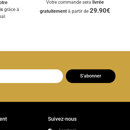
Votre commande sera
livrée
otre
is
grâce à
29.90€
gratuitement
à partir de
al.
S'abonner
ient
Suivez-nous