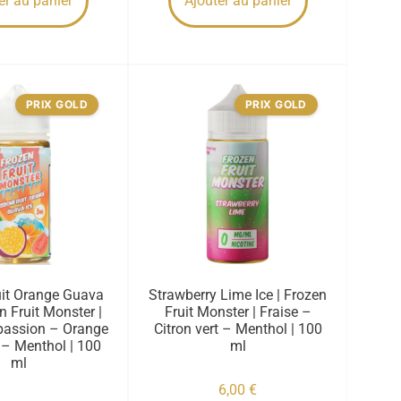
er au panier
Ajouter au panier
PRIX GOLD
PRIX GOLD
uit Orange Guava
Strawberry Lime Ice | Frozen
en Fruit Monster |
Fruit Monster | Fraise –
 passion – Orange
Citron vert – Menthol | 100
– Menthol | 100
ml
ml
6,00
€