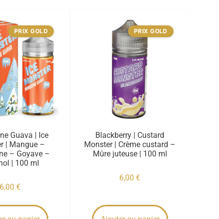
PRIX GOLD
PRIX GOLD
ne Guava | Ice
Blackberry | Custard
r | Mangue –
Monster | Crème custard –
ne – Goyave –
Mûre juteuse | 100 ml
ol | 100 ml
6,00
€
6,00
€