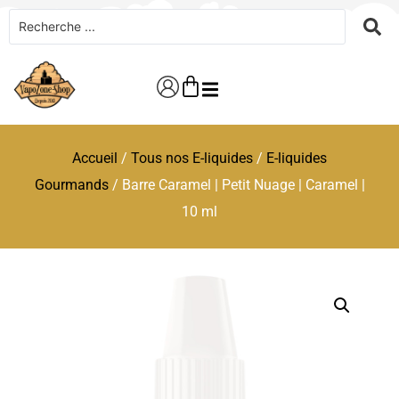
Accueil
/
Tous nos E-liquides
/
E-liquides
Gourmands
/ Barre Caramel | Petit Nuage | Caramel |
10 ml