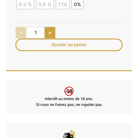
0.3 %
0.6 %
1.1%
0%
−
+
Ajouter au panier
-18
Interdit au moins de 18 ans.
Si vous ne fumez pas, ne vapoter pas