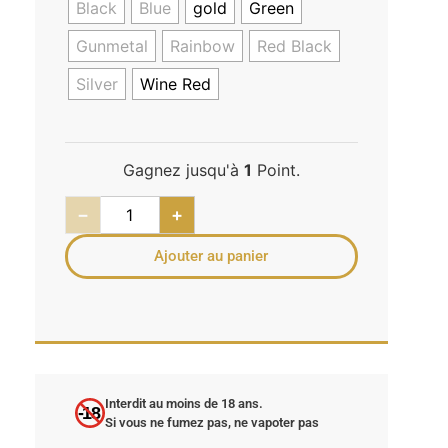
Black
Blue
gold
Green
Gunmetal
Rainbow
Red Black
Silver
Wine Red
Gagnez jusqu'à
1
Point.
−
+
Ajouter au panier
Interdit au moins de 18 ans.
-18
Si vous ne fumez pas, ne vapoter pas