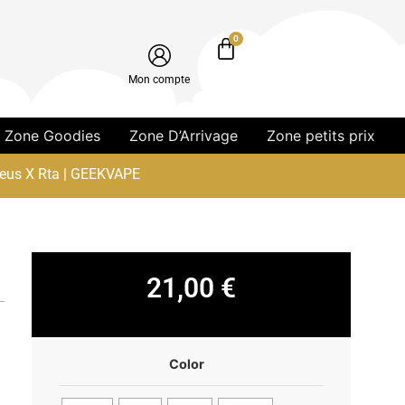
0
Mon compte
Zone Goodies
Zone D’Arrivage
Zone petits prix
eus X Rta | GEEKVAPE
21,00
€
Color