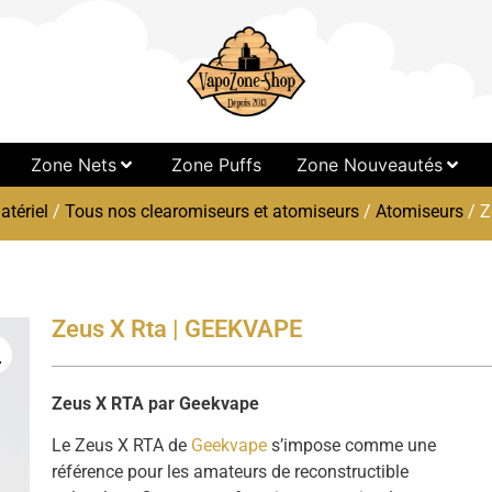
Zone Nets
Zone Puffs
Zone Nouveautés
atériel
/
Tous nos clearomiseurs et atomiseurs
/
Atomiseurs
/ Z
Zeus X Rta | GEEKVAPE
Zeus X RTA par Geekvape
Le Zeus X RTA de
Geekvape
s’impose comme une
référence pour les amateurs de reconstructible