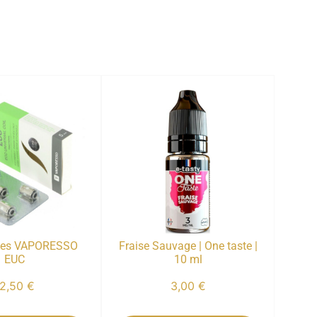
ces VAPORESSO
Fraise Sauvage | One taste |
EUC
10 ml
12,50
€
3,00
€