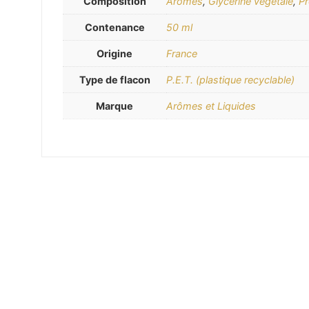
Composition
Arômes
,
Glycérine végétale
,
Pr
Contenance
50 ml
Origine
France
Type de flacon
P.E.T. (plastique recyclable)
Marque
Arômes et Liquides