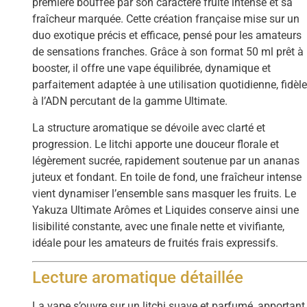
première bouffée par son caractère fruité intense et sa
fraîcheur marquée. Cette création française mise sur un
duo exotique précis et efficace, pensé pour les amateurs
de sensations franches. Grâce à son format 50 ml prêt à
booster, il offre une vape équilibrée, dynamique et
parfaitement adaptée à une utilisation quotidienne, fidèl
à l’ADN percutant de la gamme Ultimate.
La structure aromatique se dévoile avec clarté et
progression. Le litchi apporte une douceur florale et
légèrement sucrée, rapidement soutenue par un ananas
juteux et fondant. En toile de fond, une fraîcheur intense
vient dynamiser l’ensemble sans masquer les fruits. Le
Yakuza Ultimate Arômes et Liquides conserve ainsi une
lisibilité constante, avec une finale nette et vivifiante,
idéale pour les amateurs de fruités frais expressifs.
Lecture aromatique détaillée
La vape s’ouvre sur un litchi suave et parfumé, apportant