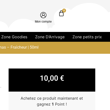
0
Mon compte
Zone Goodies
Zone D’Arrivage
Zone petits prix
anas – Fraîcheur | 50ml
10,00
€
Achetez ce produit maintenant et
gagnez
1
Point !