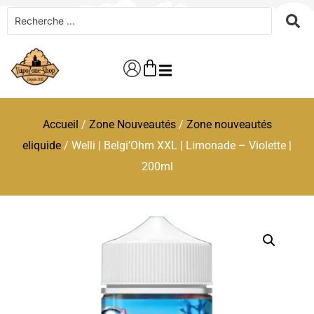
Accueil
/
Zone Nouveautés
/
Zone nouveautés
eliquide
/ Welli | Belgi’Ohm XXL | Limonade – Violette |
200ml