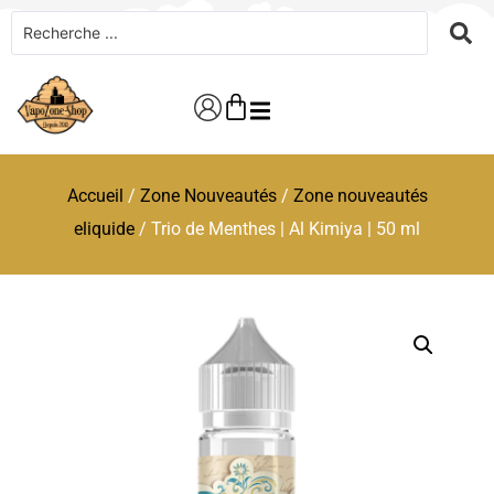
Accueil
/
Zone Nouveautés
/
Zone nouveautés
eliquide
/ Trio de Menthes | Al Kimiya | 50 ml