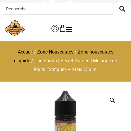
Accueil
/
Zone Nouveautés
/
Zone nouveautés
eliquide
/ The Panda | Secret Garden | Mélange de
Fruits Exotiques – Frais | 50 ml