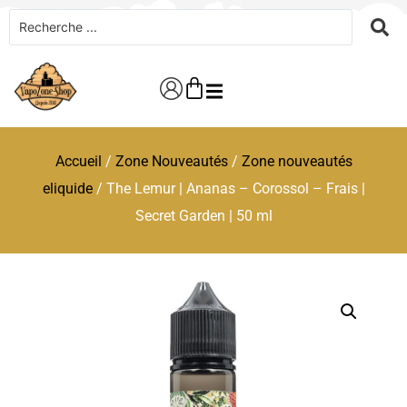
Accueil
/
Zone Nouveautés
/
Zone nouveautés
eliquide
/ The Lemur | Ananas – Corossol – Frais |
Secret Garden | 50 ml