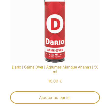
Dario | Game Over | Agrumes Mangue Ananas | 50
ml
10,00
€
Ajouter au panier