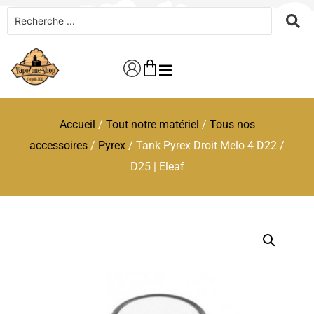
Accueil
/
Tout notre matériel
/
Tous nos
accessoires
/
Pyrex
/ Tank Pyrex Droit Melo 4 D22 /
D25 | Eleaf