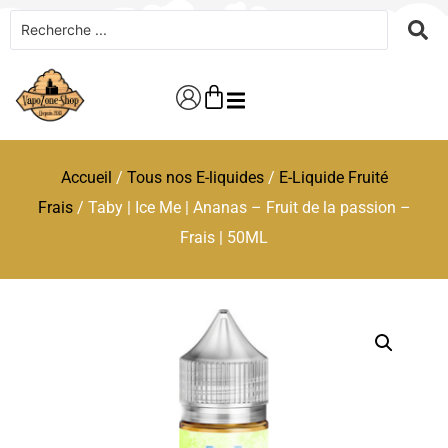
Accueil
/
Tous nos E-liquides
/
E-Liquide Fruité
Frais
/ Taby | Ice Me | Ananas – Fruit de la passion –
Frais | 50ML