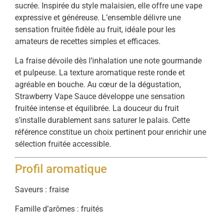
sucrée.
Inspirée
du
style
malaisien,
elle
offre
une
vape
expressive
et
généreuse.
L’ensemble
délivre
une
sensation
fruitée
fidèle
au
fruit,
idéale
pour
les
amateurs
de
recettes
simples
et
efficaces.
La
fraise
dévoile
dès
l’inhalation
une
note
gourmande
et
pulpeuse.
La
texture
aromatique
reste
ronde
et
agréable
en
bouche.
Au
cœur
de
la
dégustation,
Strawberry
Vape
Sauce
développe
une
sensation
fruitée
intense
et
équilibrée.
La
douceur
du
fruit
s’installe
durablement
sans
saturer
le
palais.
Cette
référence
constitue
un
choix
pertinent
pour
enrichir
une
sélection
fruitée
accessible.
Profil
aromatique
Saveurs :
fraise
Famille
d’arômes :
fruités