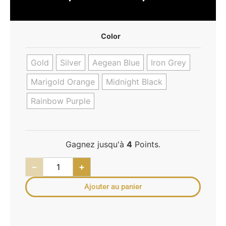
Color
Gold
Silver
Aegean Blue
Iron Grey
Marigold Orange
Midnight Black
Rainbow Purple
Gagnez jusqu'à
4
Points.
−
+
Ajouter au panier