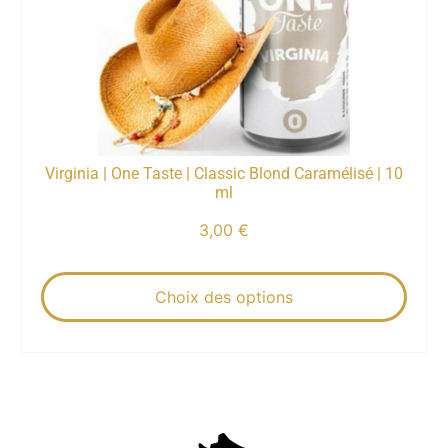
Virginia | One Taste | Classic Blond Caramélisé | 10
ml
3,00
€
Choix des options