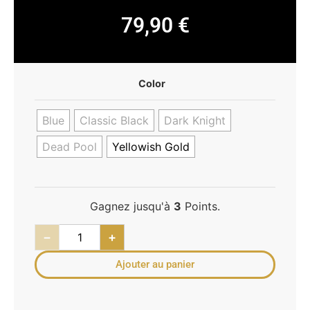
79,90
€
Color
Blue
Classic Black
Dark Knight
Dead Pool
Yellowish Gold
Gagnez jusqu'à
3
Points.
−
+
Ajouter au panier