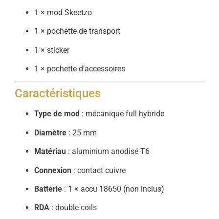
1 ×
mod
Skeetzo
1 ×
pochette
de
transport
1 ×
sticker
1 ×
pochette
d’accessoires
Caractéristiques
Type
de
mod
:
mécanique
full
hybride
Diamètre
:
25
mm
Matériau
:
aluminium
anodisé
T6
Connexion
:
contact
cuivre
Batterie
:
1 ×
accu
18650 (
non
inclus)
RDA
:
double
coils