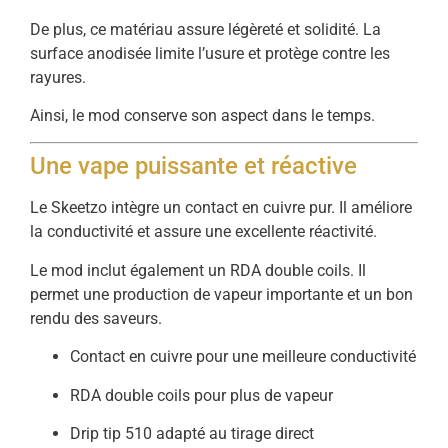
De
plus,
ce
matériau
assure
légèreté
et
solidité.
La
surface
anodisée
limite
l’usure
et
protège
contre
les
rayures.
Ainsi,
le
mod
conserve
son
aspect
dans
le
temps.
Une
vape
puissante
et
réactive
Le
Skeetzo
intègre
un
contact
en
cuivre
pur.
Il
améliore
la
conductivité
et
assure
une
excellente
réactivité.
Le
mod
inclut
également
un
RDA
double
coils.
Il
permet
une
production
de
vapeur
importante
et
un
bon
rendu
des
saveurs.
Contact
en
cuivre
pour
une
meilleure
conductivité
RDA
double
coils
pour
plus
de
vapeur
Drip
tip
510
adapté
au
tirage
direct