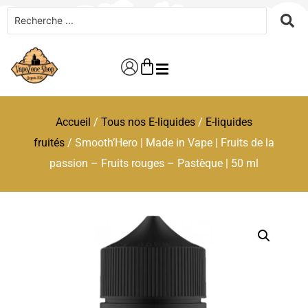
Accueil
/
Tous nos E-liquides
/
E-liquides
fruités
/ Smooth’Hero | Made in Vape | Fruits de la
passion – Fruits rouges – Pastèque | 50 ml