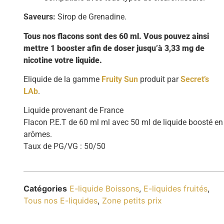
Saveurs:
Sirop de Grenadine.
Tous nos flacons sont des 60 ml. Vous pouvez ainsi
mettre 1 booster afin de doser jusqu’à 3,33 mg de
nicotine votre liquide.
Eliquide de la gamme
Fruity Sun
produit par
Secret’s
LAb
.
Liquide provenant de France
Flacon P.E.T de 60 ml ml avec 50 ml de liquide boosté en
arômes.
Taux de PG/VG : 50/50
Catégories
E-liquide Boissons
,
E-liquides fruités
,
Tous nos E-liquides
,
Zone petits prix