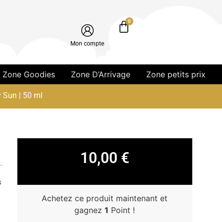
0
Mon compte
Zone Goodies
Zone D’Arrivage
Zone petits prix
y Sun | 50 ml
10,00
€
s
Achetez ce produit maintenant et
gagnez
1
Point !