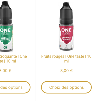
roquante | One
Fruits rouges | One taste | 10
te | 10 ml
ml
3,00
€
3,00
€
 des options
Choix des options