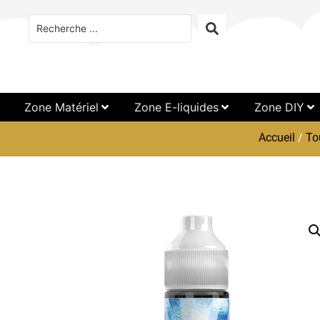
Zone Matériel
Zone E-liquides
Zone DIY
Accueil
/
To