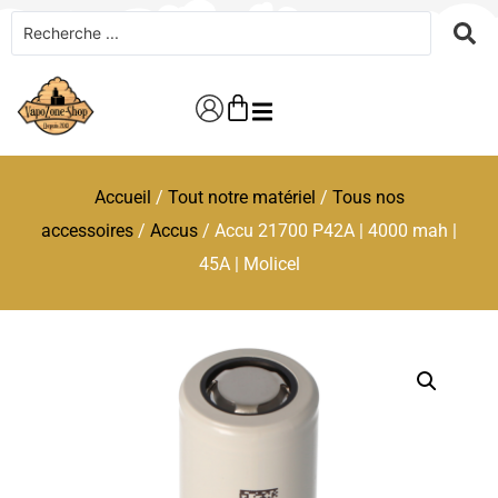
Accueil
/
Tout notre matériel
/
Tous nos
accessoires
/
Accus
/ Accu 21700 P42A | 4000 mah |
45A | Molicel