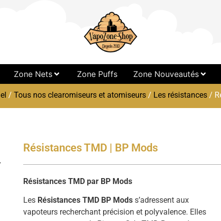
Zone Nets
Zone Puffs
Zone Nouveautés
el
/
Tous nos clearomiseurs et atomiseurs
/
Les résistances
/ R
Résistances TMD | BP Mods
Résistances TMD par BP Mods
Les
Résistances TMD BP Mods
s’adressent aux
vapoteurs recherchant précision et polyvalence. Elles