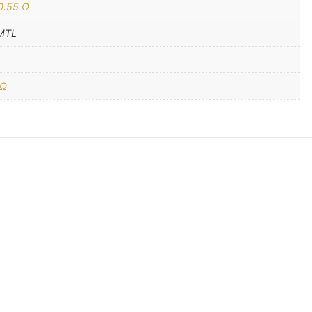
0.55 Ω
 MTL
 Ω