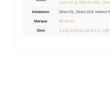
Coil 1.05 Ω
,
TMD Pro RDL Coil 
Inhalation
Direct DL, Direct DLR, Indirect
Marque
BP Mods
Ohm
0.3 Ω
,
0.55 Ω
,
0.8 Ω
,
1 Ω
,
1.05