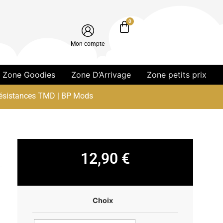
0
Mon compte
Zone Goodies
Zone D’Arrivage
Zone petits prix
ésistances TMD | BP Mods
12,90
€
Choix