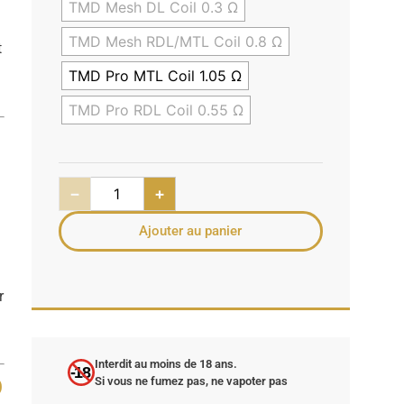
TMD Mesh DL Coil 0.3 Ω
TMD Mesh RDL/MTL Coil 0.8 Ω
t
TMD Pro MTL Coil 1.05 Ω
TMD Pro RDL Coil 0.55 Ω
−
+
Ajouter au panier
r
Interdit au moins de 18 ans.
-18
D
Si vous ne fumez pas, ne vapoter pas