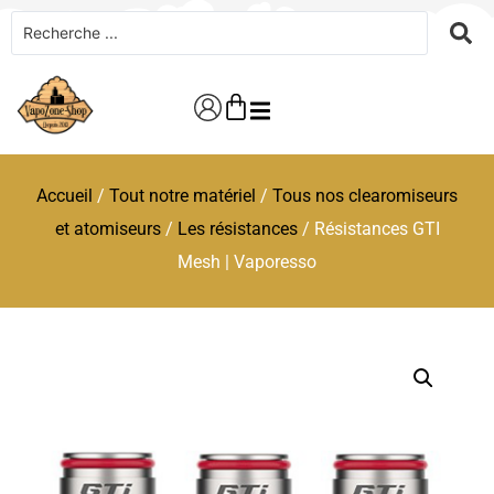
Accueil
/
Tout notre matériel
/
Tous nos clearomiseurs
et atomiseurs
/
Les résistances
/ Résistances GTI
Mesh | Vaporesso