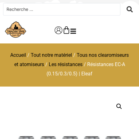
Accueil
/
Tout notre matériel
/
Tous nos clearomiseurs
et atomiseurs
/
Les résistances
/ Résistances EC-A
(0.15/0.3/0.5) | Eleaf