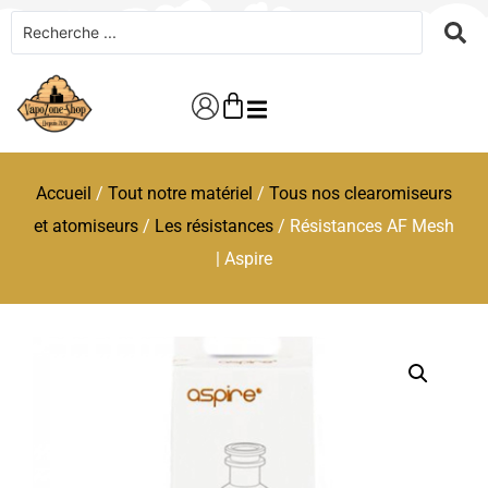
Accueil
/
Tout notre matériel
/
Tous nos clearomiseurs
et atomiseurs
/
Les résistances
/ Résistances AF Mesh
| Aspire