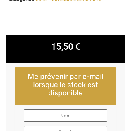
15,50
€
Me prévenir par e-mail
lorsque le stock est
disponible