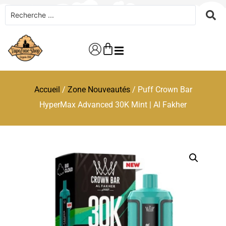
Accueil
/
Zone Nouveautés
/ Puff Crown Bar
HyperMax Advanced 30K Mint | Al Fakher