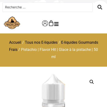
Accueil
/
Tous nos E-liquides
/
E-liquides Gourmands
Frais
/ Pistachio | Flavor Hit | Glace à la pistache | 50
ml