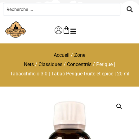
Accueil
/
Zone
Nets
/
Classiques
/
Concentrés
/ Perique |
Tabacchificio 3.0 | Tabac Perique fruité et épicé | 20 ml