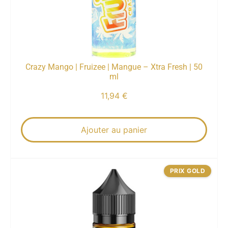
Crazy Mango | Fruizee | Mangue – Xtra Fresh | 50
ml
11,94
€
Ajouter au panier
PRIX GOLD