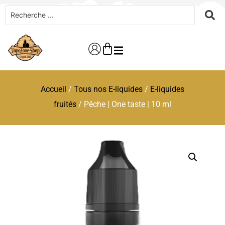
Accueil
/
Tous nos E-liquides
/
E-liquides
fruités
/ Pêche | One taste | 10 ml